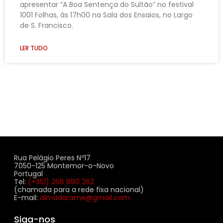
apresentar “A Boa Sentença do Sultão” no festival
1001 Folhas, às 17h00 na Sala dos Ensaios, no Largo
de S. Francisco.
LER TUDO
Rua Pelágio Peres Nº17
7050-125 Montemor-o-Novo
Portugal
Tel:
(+351) 266 890 262
(chamada para a rede fixa nacional)
E-mail:
almadarame@gmail.com
Siga-nos