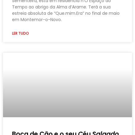
Sementeira, está em residência n’O Espaço do
Tempo ao abrigo da Alma d’Arame. Terá a sua
estreia absoluta de “Que.mim.Era” no final de maio
em Montemor-o-Novo.
LER TUDO
Boca de Cão e o seu
C
éu
Salgado