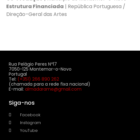
Estrutura Financiada
| República Portuguesa /
Direção–Geral das Artes
Rua Pelágio Peres Nº17
7050-125 Montemor-o-Novo
Portugal
Tel:
(+351) 266 890 262
(chamada para a rede fixa nacional)
E-mail:
almadarame@gmail.com
Siga-nos
Facebook
Instagram
YouTube