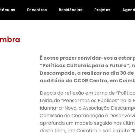
táculos
Encontros
Residências
Projetos
Agen
imbra
É nosso prazer convidar-vos a estar 
“Políticas Culturais para o Futuro”,
Descampado, a realizar no dia 30 de 
auditório da CCDR Centro, em Coimb
Depois da reflexão em torno de “Políticas
Leiria, de “Pensarmos os Públicos” no 
Idanha-a-Nova, a Associação Descamp
Comissão de Coordenação e Desenvolvi
aprofunda um modelo seguido nas última
desta feita, em Coimbra e sob o mote “