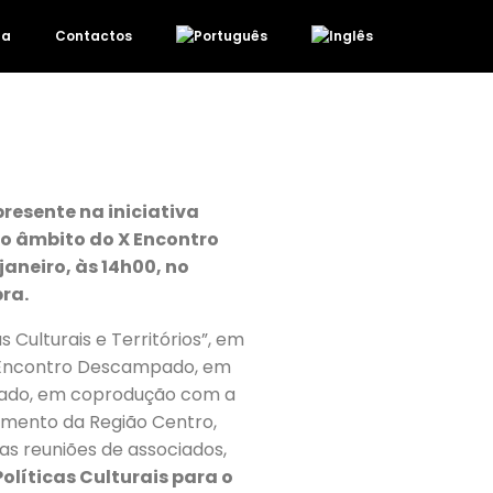
da
Contactos
presente na iniciativa
 no âmbito do X Encontro
janeiro, às 14h00, no
ra.
 Culturais e Territórios”, em
IX Encontro Descampado, em
ado, em coprodução com a
mento da Região Centro,
s reuniões de associados,
Políticas Culturais para o