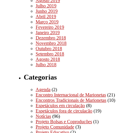
Agosto 2019
Julho 2019
Junho 2019
Abril 2019
Março 2019
Fevereiro 2019
Janeiro 2019
Dezembro 2018
Novembro 2018
Outubro 2018
Setembro 2018
Agosto 2018
Julho 2018
Categorias
Agenda
(2)
Encontro Internacional de Marionetas
(21)
Encontros Tradicionais de Marionetas
(10)
Espetáculos em circulação
(8)
Espetáculos fora de circulação
(19)
Notícias
(96)
Projeto Bolsas e Coproduções
(1)
Projeto Comunidade
(3)
Projeto Educativo
(2)