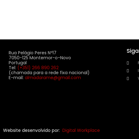
Sig
Rua Pelágio Peres Nº17
7050-125 Montemor-o-Novo
Portugal
Tel:
(+351) 266 890 262
(chamada para a rede fixa nacional)
E-mail:
almadarame@gmail.com
Website desenvolvido por:
Digital Workplace