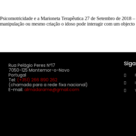
Psicomotricidade e a Marioneta Terapêutica 27 de Setembro de 2018 – 
manipulação ou mesmo criação o idoso pode interagir com um objecto d
Sig
Rua Pelágio Peres Nº17
7050-125 Montemor-o-Novo
Portugal
Tel:
(+351) 266 890 262
(chamada para a rede fixa nacional)
E-mail:
almadarame@gmail.com