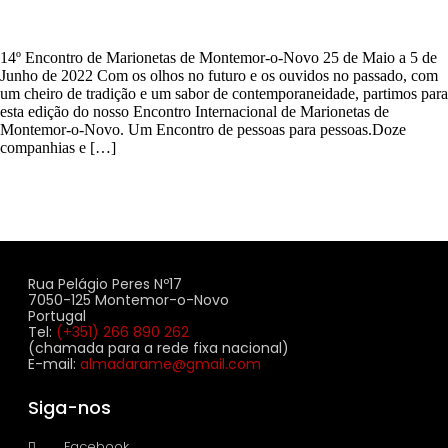
14º Encontro de Marionetas de Montemor-o-Novo 25 de Maio a 5 de
Junho de 2022 Com os olhos no futuro e os ouvidos no passado, com
um cheiro de tradição e um sabor de contemporaneidade, partimos para
esta edição do nosso Encontro Internacional de Marionetas de
Montemor-o-Novo. Um Encontro de pessoas para pessoas.Doze
companhias e […]
Rua Pelágio Peres Nº17
7050-125 Montemor-o-Novo
Portugal
Tel:
(+351) 266 890 262
(chamada para a rede fixa nacional)
E-mail:
almadarame@gmail.com
Siga-nos
Facebook