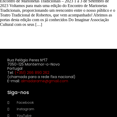
Encontro de Marionetas Tradicionais – 2023 1 a 3 de Setembro de
2023 Voltamos para mais uma edição do Encontro de Marionetas
Tradicionais, proporcionando um reencontro entre o nosso público e o
Teatro Tradicional de Robertos, que vem acompanhado! Abrimos as
portas desta edição com os já conhecidos Do Imaginar Associação
Cultural com os seus […]
Rua Pelágio Peres Nº17
7050-125 Montemor-o-Novo
Portugal
Tel:
(+351) 266 890 262
(chamada para a rede fixa nacional)
E-mail:
almadarame@gmail.com
Siga-nos
Facebook
Instagram
YouTube