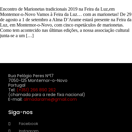
Encontro de Marionetas tradicionais 2019 na Feira da Luz,em
Montemor-o-Novo Vamos à Feira da Luz… com as marionetas! De 29
de agosto a 1 de setembro a Alma D’Arame estará presente na Feira da
Luz, em Montemor-o-Novo, com cinco espetáculos de marionetas.
Como tem acontecido nas últimas edições, a nossa associação cultural
junta-se a um […]
Rua Pelágio Peres Nº17
7050-125 Montemor-o-Novo
Portugal
Tel:
(+351) 266 890 262
(chamada para a rede fixa nacional)
E-mail:
almadarame@gmail.com
Siga-nos
Facebook
Instagram