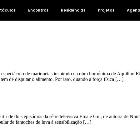
táculos
Encontros
Residências
Projetos
Agen
lo de marionetas inspirado na obra homónima de Aquilino Ribeiro
tem de disputar o alimento. Por isso, quando a força física […]
de dois episódios da série televisiva Ema e Gui, de autoria de Nuno b
pular de fantoches de luva à sensibilização […]