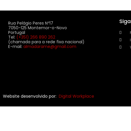
Sig
Rua Pelágio Peres Nº17
7050-125 Montemor-o-Novo
Portugal
Tel:
(+351) 266 890 262
(chamada para a rede fixa nacional)
E-mail:
almadarame@gmail.com
Website desenvolvido por:
Digital Workplace