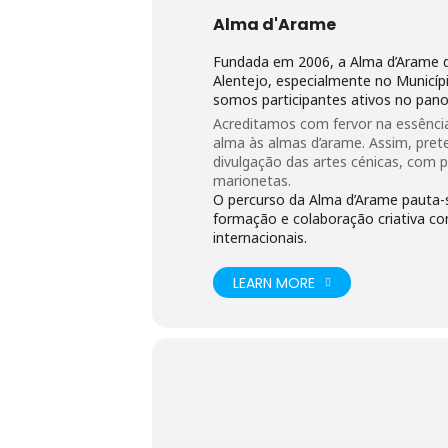
COMMUNE COLETIVO TEATRAL
É um grupo teatral criado em 2003 q
Alma d'Arame
releitura de textos clássicos e da 
recursos circenses, máscaras, músic
Fundada em 2006, a Alma d’Arame d
Alentejo, especialmente no Munic
somos participantes ativos no panor
CLASSIFICAÇÃO ETÁRIA
| M/12 a
Acreditamos com fervor na essênci
alma às almas d’arame. Assim, pret
divulgação das artes cénicas, com p
DURAÇÃO
| 90 minutos (sem interv
marionetas.
O percurso da Alma d’Arame pauta-
formação e colaboração criativa com
MORADA
internacionais.
Alma d’Arame – Associação Cult
Largo Machado dos Santos, nº15
LEARN MORE
7050-125 Montemor-o-Novo