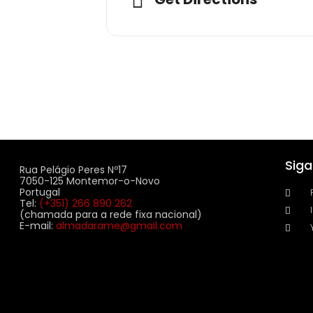
Sig
Rua Pelágio Peres Nº17
7050-125 Montemor-o-Novo
Portugal
Tel:
(+351) 266 890 262
(chamada para a rede fixa nacional)
E-mail:
almadarame@gmail.com