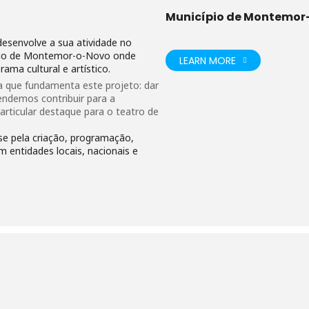
ue realiza espetáculos teatrais de palco e rua, com atores profission
Município de Montemor
criação de textos em processo de dramaturgia colaborativa, da esté
a ao vivo, bonecos, entre outras linguagens não realistas.
esenvolve a sua atividade no
ípio de Montemor-o-Novo onde
LEARN MORE
ama cultural e artístico.
nos
a que fundamenta este projeto: dar
endemos contribuir para a
articular destaque para o teatro de
alo)
se pela criação, programação,
 entidades locais, nacionais e
ural