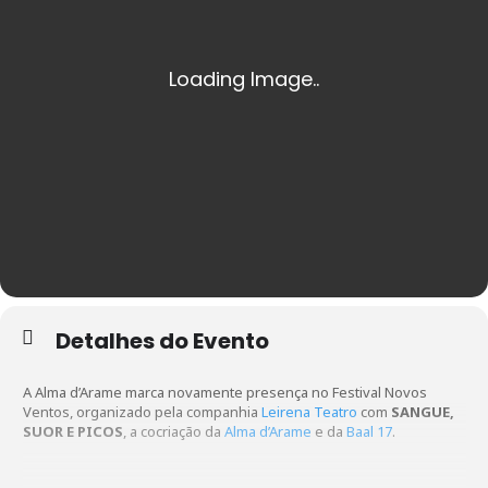
Detalhes do Evento
A Alma d’Arame marca novamente presença no Festival Novos
Ventos, organizado pela companhia
Leirena Teatro
com
SANGUE,
SUOR E PICOS
, a cocriação da
Alma d’Arame
e da
Baal 17
.