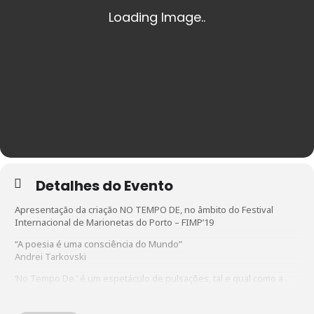
Detalhes do Evento
Apresentação da criação NO TEMPO DE, no âmbito do Festival
Internacional de Marionetas do Porto – FIMP’19
“A poesia é uma consciência do Mundo”
Andrei Tarkovski
‘No Tempo De.’ é um espetáculo de pulsações, tal e qual como a
nossa vida.
Trata-se de uma criação coletiva a partir de uma leitura de textos de