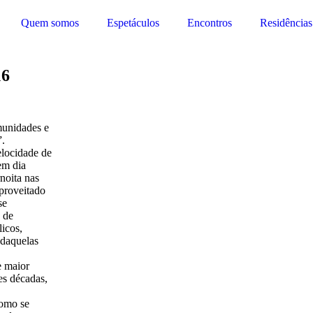
Quem somos
Espetáculos
Encontros
Residências
16
munidades e
”.
elocidade de
em dia
noita nas
aproveitado
se
a de
licos,
 daquelas
e maior
es décadas,
como se