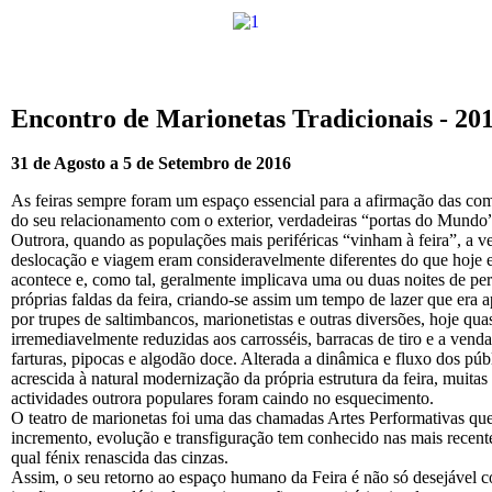
Encontro de Marionetas Tradicionais - 20
31 de Agosto a 5 de Setembro
de 2016
As feiras sempre foram um espaço essencial para a afirmação das co
do seu relacionamento com o exterior, verdadeiras “portas do Mundo
Outrora, quando as populações mais periféricas “vinham à feira”, a v
deslocação e viagem eram consideravelmente diferentes do que hoje 
acontece e, como tal, geralmente implicava uma ou duas noites de per
próprias faldas da feira, criando-se assim um tempo de lazer que era 
por trupes de saltimbancos, marionetistas e outras diversões, hoje qua
irremediavelmente reduzidas aos carrosséis, barracas de tiro e a vend
farturas, pipocas e algodão doce. Alterada a dinâmica e fluxo dos púb
acrescida à natural modernização da própria estrutura da feira, muitas
actividades outrora populares foram caindo no esquecimento.
O teatro de marionetas foi uma das chamadas Artes Performativas qu
incremento, evolução e transfiguração tem conhecido nas mais recent
qual fénix renascida das cinzas.
Assim, o seu retorno ao espaço humano da Feira é não só desejável 