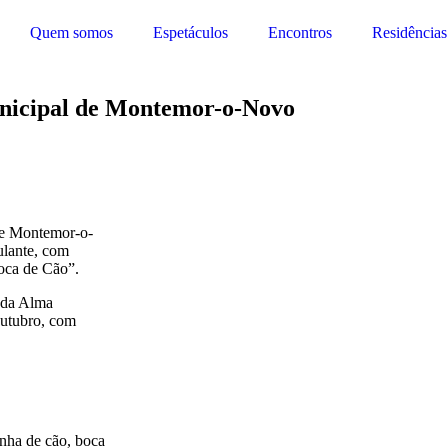
Quem somos
Espetáculos
Encontros
Residências
unicipal de Montemor-o-Novo
de Montemor-o-
ulante, com
oca de Cão”.
o da Alma
utubro, com
nha de cão, boca