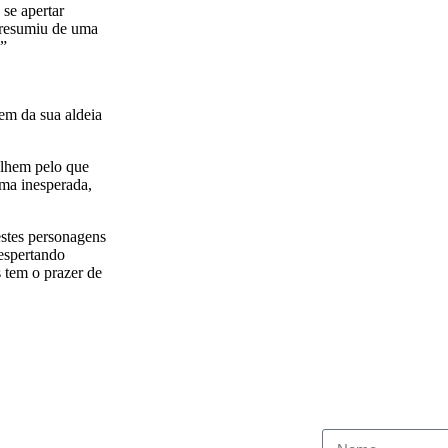
 se apertar
 resumiu de uma
.”
tem da sua aldeia
olhem pelo que
rma inesperada,
estes personagens
despertando
 tem o prazer de