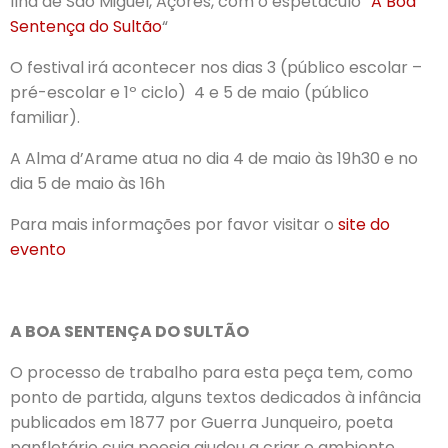
Ilha de São Miguel, Açores, com o espetáculo “
A Boa
Sentença do Sultão
“
O festival irá acontecer nos dias 3 (público escolar –
pré-escolar e 1º ciclo) 4 e 5 de maio (público
familiar).
A Alma d’Arame atua no dia 4 de maio às 19h30 e no
dia 5 de maio às 16h
Para mais informações por favor visitar o
site do
evento
A BOA SENTENÇA DO SULTÃO
O processo de trabalho para esta peça tem, como
ponto de partida, alguns textos dedicados à infância
publicados em 1877 por Guerra Junqueiro, poeta
panfletário cuja poesia ajudou a criar o ambiente