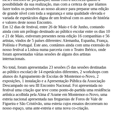
possibilidade da sua realização, mas com a certeza de que iríamos
fazer todos os possíveis ao nosso alcance para preparar uma edição
de grande nível com toda a segurança e uma qualidade elevada e
variada de espetáculos digna de um festival com os anos de história
e valores deste nosso Encontro.
Em 12 dias de festival, entre 26 de Maio e 6 de Junho, contando
ainda com um prólogo destinado ao público escolar entre os dias 10
e 21 de Maio, estiveram presentes nesta edição 16 companhias e 56
artistas, vindos de 5 países diferentes: Alemanha, Espanha, França,
Polónia e Portugal. Este ano, contámos ainda com uma extensão do
nosso festival a Lisboa numa parceria com o Teatro Ibérico, onde
foram apresentadas várias sessões de alguns dos artistas
internacionais.
No total, foram apresentadas 23 sessões (5 das sessões destinadas
ao público escolar) de 14 espetáculos diferentes, 2 workshops com
alunos do Agrupamento de Escolas de Montemor-o-Novo, 2
exposições, 1 instalação e a Apresentação Pública da Associação
Descampado no seu III Encontro Nacional. Foi apresentada no
festival uma criação que teve como ponto-de-partida uma residência
artística acolhida pela Alma d’Arame em Montemor-o-Novo, uma
estreia nacional apresentada nas freguesias de Foros de Vale de
Figueira e São Cristóvão, uma estreia cujos ensaios decorreram no
nosso espaço, uma ante-estreia e uma nova co-criação.