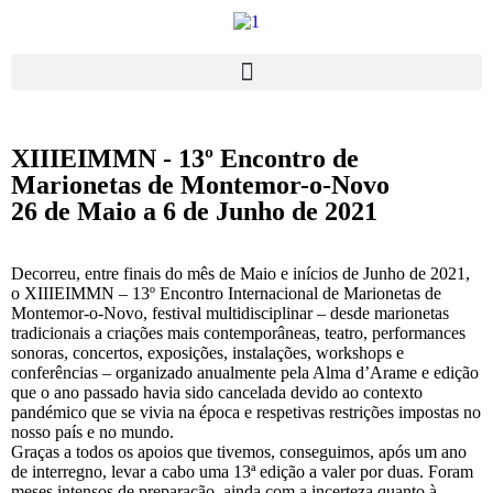
XIIIEIMMN - 13º Encontro de
Marionetas de Montemor-o-Novo
26 de Maio a 6 de Junho de 2021
Decorreu, entre finais do mês de Maio e inícios de Junho de 2021,
o XIIIEIMMN – 13º Encontro Internacional de Marionetas de
Montemor-o-Novo, festival multidisciplinar – desde marionetas
tradicionais a criações mais contemporâneas, teatro, performances
sonoras, concertos, exposições, instalações, workshops e
conferências – organizado anualmente pela Alma d’Arame e edição
que o ano passado havia sido cancelada devido ao contexto
pandémico que se vivia na época e respetivas restrições impostas no
nosso país e no mundo.
Graças a todos os apoios que tivemos, conseguimos, após um ano
de interregno, levar a cabo uma 13ª edição a valer por duas. Foram
meses intensos de preparação, ainda com a incerteza quanto à