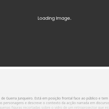
de Guerra Junqueiro. Está em posição frontal face ao público e tem
 as personagens e descreve o contexto da acção narrada em discurso
quenas figuras recortadas sobre o vidro de um retroprojector que es