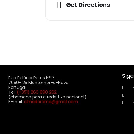
Adresse
Get Directions
Sig
Rua Pelágio Peres Nº17
7050-125 Montemor-o-Novo
Portugal
Tel:
(+351) 266 890 262
(chamada para a rede fixa nacional)
E-mail:
almadarame@gmail.com