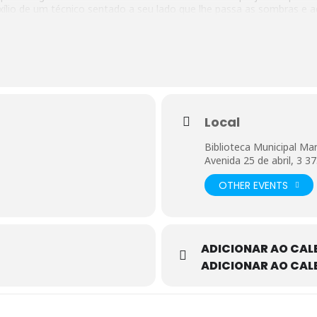
uxílio de um técnico sentado a seu lado que lhe passa as sombras e 
ssagem da narração ao discurso directo.
adicional exclamação: “Vitória! Vitória, acabou-se a estória”.
Local
Biblioteca Municipal Ma
Avenida 25 de abril, 3 
OTHER EVENTS
ADICIONAR AO CAL
ADICIONAR AO CAL