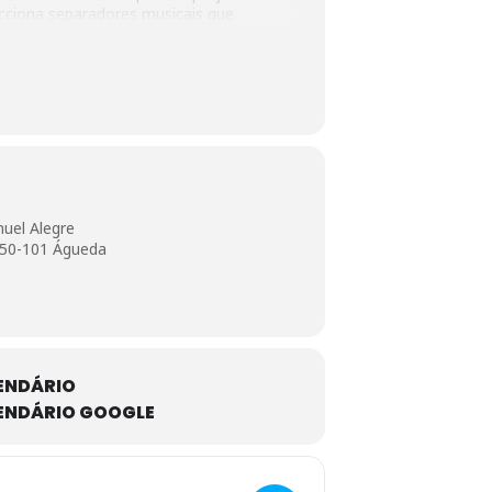
acciona separadores musicais que
nuel Alegre
3750-101 Águeda
ENDÁRIO
ENDÁRIO GOOGLE