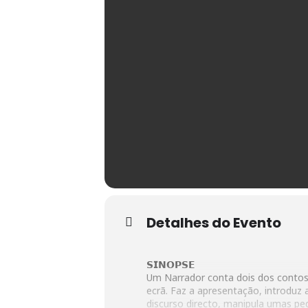
Detalhes do Evento
𝗦𝗜𝗡𝗢𝗣𝗦𝗘
Um Narrador conta dois dos contos 
ecrã. Faz a apresentação, introduz
discurso directo, manipula umas pe