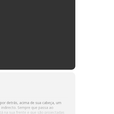
 por detrás, acima de sua cabeça, um
 indirecto. Sempre que passa ao
tá na sua frente e que são projectadas