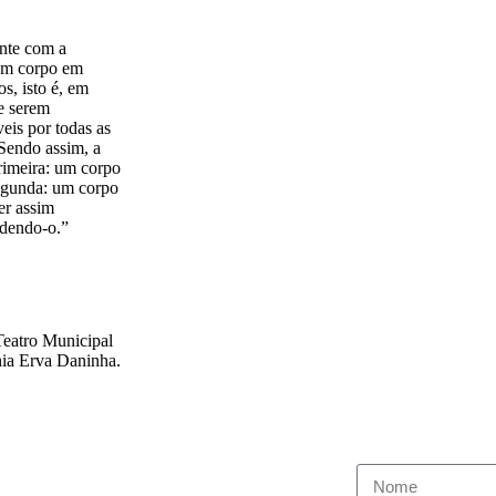
nte com a
 um corpo em
s, isto é, em
de serem
eis por todas as
Sendo assim, a
primeira: um corpo
segunda: um corpo
uer assim
ndendo-o.”
Teatro Municipal
hia Erva Daninha.