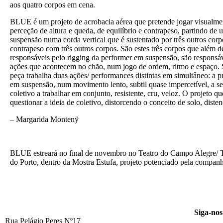
aos quatro corpos em cena.
BLUE é um projeto de acrobacia aérea que pretende jogar visualme
perceção de altura e queda, de equilíbrio e contrapeso, partindo de
suspensão numa corda vertical que é sustentado por três outros corpo
contrapeso com três outros corpos. São estes três corpos que além 
responsáveis pelo rigging da performer em suspensão, são responsáv
ações que acontecem no chão, num jogo de ordem, ritmo e espaço. 
peça trabalha duas ações/ performances distintas em simultâneo: a 
em suspensão, num movimento lento, subtil quase impercetível, a 
coletivo a trabalhar em conjunto, resistente, cru, veloz. O projeto q
questionar a ideia de coletivo, distorcendo o conceito de solo, diste
– Margarida Montenÿ
BLUE estreará no final de novembro no Teatro do Campo Alegre/ 
do Porto, dentro da Mostra Estufa, projeto potenciado pela compan
Siga-nos
Rua Pelágio Peres Nº17