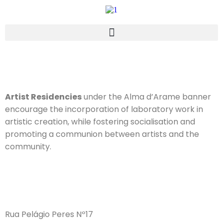
Artist Residencies
under the Alma d’Arame banner
encourage the incorporation of laboratory work in
artistic creation, while fostering socialisation and
promoting a communion between artists and the
community.
Animata - Animação Performativa
Boris Chimp 504 + Alma d'Arame
Em Busca do Planalto Perdido
RSI ou Discurso da Histérica
Contos do Arco da Velha
Paisagens Rápidas
Dona Vontade
No Tempo De
O Fim do Fim
Deambular
Facsimile
Barbárie
Solitária
Velhice
Ulisses
Eat me
Rua Pelágio Peres Nº17