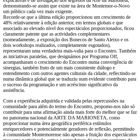
explicativas e de divulgação dos segredos da Arte da Marioneta,
demonstrando-se assim que existe na área de Montemor-o-Novo
um público cada vez mais exigente.
Recorde-se que a última edição proporcionou um crescimento de
48% relativamente à edição anterior, em termos globais e que
associado ao elevado nível dos espectáculos proporcionados, ficou
claramente patente que as actividades complementares
(nomeadamente, a exposição dos Bonecos de Santo Aleixo e os
dois workshops realizados, completamente esgotados),
representaram uma verdadeira mais-valia para o Encontro. Também
as iniciativas paralelas, que designámos por Programa Off,
acompanharam o crescimento do Encontro numa convergência de
sinergias, também fruto de um mais consistente diálogo e
entendimento com outros agentes culturais da cidade, reflectindo-se
numa dinâmica global que se traduziu num evidente contributo para
o sucesso da programação e um acréscimo significativo da
assistência.
Com a experiência adquirida e validada pelas repercussões na
comunidade para além do termo do Encontro, propomo-nos não só
contribuir para uma afirmação ainda mais forte do melhor que se faz
no panorama nacional da ARTE DA MARIONETA, como
proporcionar numa área geográfica periférica estímulos
enriquecedores e potencialmente geradores de reflexão, permitindo
à comunidade Montemorense não apenas a fruição dos espectáculos