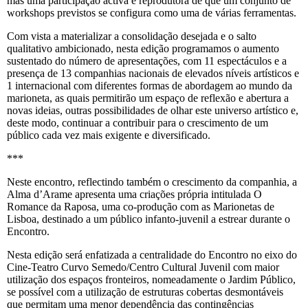
mas uma participação activa e reprodutora de que um conjunto de
workshops previstos se configura como uma de várias ferramentas.
Com vista a materializar a consolidação desejada e o salto
qualitativo ambicionado, nesta edição programamos o aumento
sustentado do número de apresentações, com 11 espectáculos e a
presença de 13 companhias nacionais de elevados níveis artísticos e
1 internacional com diferentes formas de abordagem ao mundo da
marioneta, as quais permitirão um espaço de reflexão e abertura a
novas ideias, outras possibilidades de olhar este universo artístico e,
deste modo, continuar a contribuir para o crescimento de um
público cada vez mais exigente e diversificado.
***
Neste encontro, reflectindo também o crescimento da companhia, a
Alma d’Arame apresenta uma criações própria intitulada O
Romance da Raposa, uma co-produção com as Marionetas de
Lisboa, destinado a um público infanto-juvenil a estrear durante o
Encontro.
Nesta edição será enfatizada a centralidade do Encontro no eixo do
Cine-Teatro Curvo Semedo/Centro Cultural Juvenil com maior
utilização dos espaços fronteiros, nomeadamente o Jardim Público,
se possível com a utilização de estruturas cobertas desmontáveis
que permitam uma menor dependência das contingências