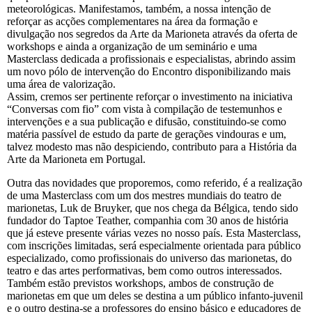
meteorológicas. Manifestamos, também, a nossa intenção de
reforçar as acções complementares na área da formação e
divulgação nos segredos da Arte da Marioneta através da oferta de
workshops e ainda a organização de um seminário e uma
Masterclass dedicada a profissionais e especialistas, abrindo assim
um novo pólo de intervenção do Encontro disponibilizando mais
uma área de valorização.
Assim, cremos ser pertinente reforçar o investimento na iniciativa
“Conversas com fio” com vista à compilação de testemunhos e
intervenções e a sua publicação e difusão, constituindo-se como
matéria passível de estudo da parte de gerações vindouras e um,
talvez modesto mas não despiciendo, contributo para a História da
Arte da Marioneta em Portugal.
Outra das novidades que proporemos, como referido, é a realização
de uma Masterclass com um dos mestres mundiais do teatro de
marionetas, Luk de Bruyker, que nos chega da Bélgica, tendo sido
fundador do Taptoe Teather, companhia com 30 anos de história
que já esteve presente várias vezes no nosso país. Esta Masterclass,
com inscrições limitadas, será especialmente orientada para público
especializado, como profissionais do universo das marionetas, do
teatro e das artes performativas, bem como outros interessados.
Também estão previstos workshops, ambos de construção de
marionetas em que um deles se destina a um público infanto-juvenil
e o outro destina-se a professores do ensino básico e educadores de